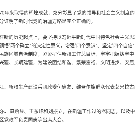
0年来取得的辉煌成就，充分彰显了党的领导和社会主义制度的
分证明了新时代党的治疆方略是完全正确的。
新的历史起点上，要坚持以习近平新时代中国特色社会主义思
悟“两个确立”的决定性意义，增强“四个意识”、坚定“四个自信”
民族区域自治制度，紧紧扭住新疆工作总目标，牢牢把握铸牢中
兴疆、长期建疆，为建设团结和谐、繁荣富裕、文明进步、安居
、新疆生产建设兵团政委何忠友、维吾尔族群众代表艾米拉古丽
尔、谌贻琴、王东峰和刘振立，在新疆工作过的老同志，以及中
区党政军负责同志等出席大会。