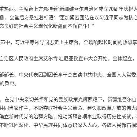
烈。主席台上方悬挂着“新疆维吾尔自治区成立70周年庆祝大
两侧。会堂后方悬挂着标语：“更加紧密团结在以习近平同志为核
态良好的社会主义现代化新疆而不懈奋斗！”
声中，习近平等领导同志走上主席台，全场响起长时间的热烈
治区人民政府主席艾尔肯·吐尼亚孜宣布大会开始。全体起立，
部长、中央代表团副团长李干杰宣读中共中央、全国人大常委
年的贺电。
在党中央亲切关怀和党的民族政策光辉照耀下，新疆维吾尔自
共同当家作主，不断夺取社会主义革命、建设和改革开放的伟大
确立新时代党的治疆方略，推动新疆各项事业取得历史性成就，
不断巩固深化、中华民族共同体意识深入人心，各族人民像石榴