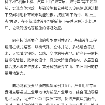
料下地”“机器上楼、汽车上顶”“双首层、双行车”等工艺革
新，实现立体增效。基础设施和公共服务设施建设通过桥
下空间利用补齐城市功能短板，按照“地下治污、地上生
态”思路，在不新增建设用地的前提下妥善消解污水处理
厂、垃圾转运站等设施的邻避效应。
向科技创新要产出的典型案例共8个。基础设施工程
运用桩板式路基、以桥代路、立体并站、多站融合等技
术，大幅减少铁路、公路、变电站等占地。矿产开采依托
智能化管控、数字化设计，叠加大跨度钢结构、多层垂直
耦合技术等先进技术，充分释放废弃矿山、老旧油田的存
量用地潜力。
向功能转换要品质的典型案例共5个。产业用地存量
盘活主要通过工业用地转为新型产业用地，结合周边零星
用地盘活，助推工业项目提质提容，促进产教深度融合。