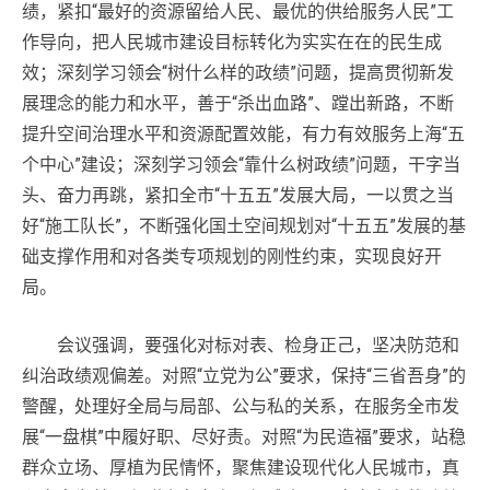
绩，紧扣“最好的资源留给人民、最优的供给服务人民”工
作导向，把人民城市建设目标转化为实实在在的民生成
效；深刻学习领会“树什么样的政绩”问题，提高贯彻新发
展理念的能力和水平，善于“杀出血路”、蹚出新路，不断
提升空间治理水平和资源配置效能，有力有效服务上海“五
个中心”建设；深刻学习领会“靠什么树政绩”问题，干字当
头、奋力再跳，紧扣全市“十五五”发展大局，一以贯之当
好“施工队长”，不断强化国土空间规划对“十五五”发展的基
础支撑作用和对各类专项规划的刚性约束，实现良好开
局。
会议强调，要强化对标对表、检身正己，坚决防范和
纠治政绩观偏差。对照“立党为公”要求，保持“三省吾身”的
警醒，处理好全局与局部、公与私的关系，在服务全市发
展“一盘棋”中履好职、尽好责。对照“为民造福”要求，站稳
群众立场、厚植为民情怀，聚焦建设现代化人民城市，真