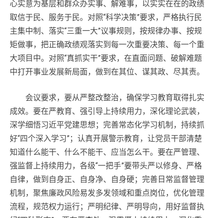
心实意为基层和群众办实事、解难事，以实实在在的政绩
取信于民、服务于民。对照“科学决策”要求，严格执行民
主集中制、落实“三重一大”议事规则，按规律办事、按规
矩做事，把正确政绩观落实到每一次重要决策、每一个重
大项目中。对照“真抓实干”要求，在直面问题、破解难题
中打开事业发展新局面，做到在其位、谋其政、尽其责。
会议要求，要从严整改整治，确保学习教育取得扎实
成效。要在严教育、强引导上持续用力，深化理论武装，
深学细悟习近平党建思想；完善常态化学习机制，持续抓
好“四个深入学习”；认真开展警示教育，让党员干部清楚
知道什么能干、什么不能干、应当怎么干。要在严管理、
强监督上持续用力，各级“一把手”要带头严以修身、严格
自律，做到自身正、自身净、自身硬；完善日常监督管理
机制，聚焦廉政风险易发多发领域和重点岗位，优化管理
流程，规范权力运行；严明纪律、严明导向，用好监督执