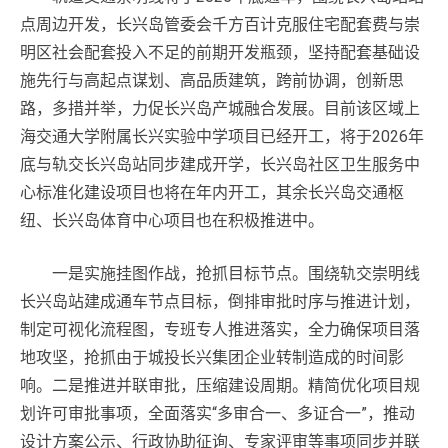
点周边开发，长兴岛管委会千方百计克服住宅配套费与崇
明区社会配套投入不足的前期开发瓶颈，坚持配套基础设
施先行与高起点谋划、高品质建筑，跨前协调，创新思
路，多措并举，力促长兴岛产城融合发展。目前该区域上
海交通大学附属长兴实验中学项目已经开工，将于2026年
底与轨交长兴岛站同步建成开学，长兴岛社区卫生服务中
心标准化建设项目也将在年内开工，其余长兴岛交通枢
纽、长兴岛体育中心项目也在积极推进中。
一是实施挂图作战，抢抓目标节点。围绕轨交崇明线
长兴岛站建成通车节点目标，倒排审批时序与推进计划，
制定可视化流程图，专班专人推进落实，全力确保项目落
地攻坚，抢抓由于城投长兴集团企业转制造成的时间影
响。二是推进并联审批，压缩建设周期。精简优化项目规
划许可审批事项，全面落实“多审合一、多证合一”，推动
设计方案公示、行政协助征询、专家评审等事项同步并联